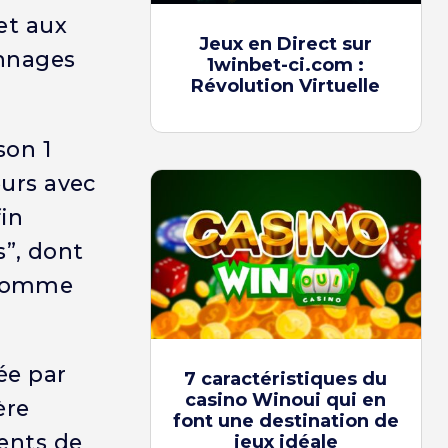
et aux
Jeux en Direct sur
onnages
1winbet-ci.com :
Révolution Virtuelle
son 1
eurs avec
in
s”, dont
e homme
ée par
7 caractéristiques du
casino Winoui qui en
ère
font une destination de
ents de
jeux idéale