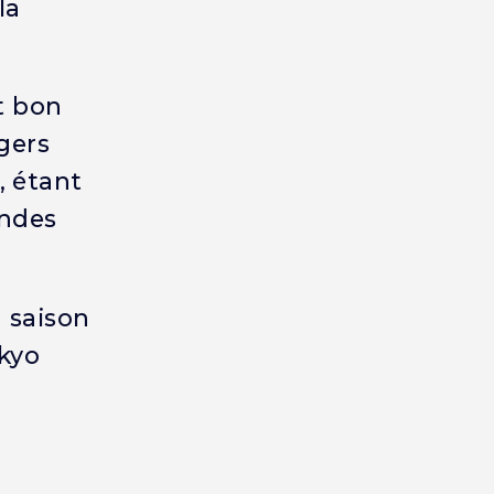
la
t bon
gers
, étant
andes
a saison
okyo