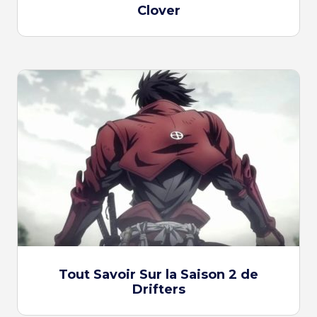
Clover
Tout Savoir Sur la Saison 2 de
Drifters