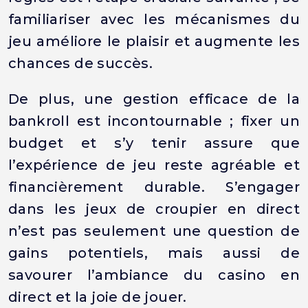
familiariser avec les mécanismes du
jeu améliore le plaisir et augmente les
chances de succès.
De plus, une gestion efficace de la
bankroll est incontournable ; fixer un
budget et s’y tenir assure que
l’expérience de jeu reste agréable et
financièrement durable. S’engager
dans les jeux de croupier en direct
n’est pas seulement une question de
gains potentiels, mais aussi de
savourer l’ambiance du casino en
direct et la joie de jouer.