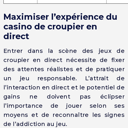
Maximiser l’expérience du
casino de croupier en
direct
Entrer dans la scène des jeux de
croupier en direct nécessite de fixer
des attentes réalistes et de pratiquer
un jeu responsable. L’attrait de
l’interaction en direct et le potentiel de
gains ne doivent pas éclipser
l’importance de jouer selon ses
moyens et de reconnaître les signes
de l’addiction au jeu.