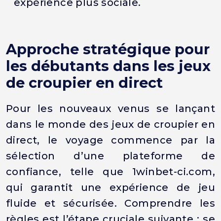
expérience plus sociale.
Approche stratégique pour
les débutants dans les jeux
de croupier en direct
Pour les nouveaux venus se lançant
dans le monde des jeux de croupier en
direct, le voyage commence par la
sélection d’une plateforme de
confiance, telle que 1winbet-ci.com,
qui garantit une expérience de jeu
fluide et sécurisée. Comprendre les
règles est l’étape cruciale suivante ; se