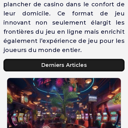
plancher de casino dans le confort de
leur domicile. Ce format de jeu
innovant non seulement élargit les
frontières du jeu en ligne mais enrichit
également l’expérience de jeu pour les
joueurs du monde entier.
Derniers Articles