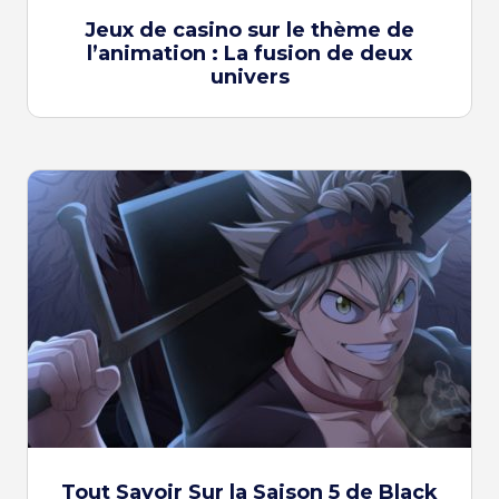
Jeux de casino sur le thème de
l’animation : La fusion de deux
univers
Tout Savoir Sur la Saison 5 de Black