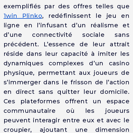
exemplifiés par des offres telles que
1win Plinko
, redéfinissent le jeu en
ligne en l’infusant d’un réalisme et
d’une connectivité sociale sans
précédent. L’essence de leur attrait
réside dans leur capacité à imiter les
dynamiques complexes d’un casino
physique, permettant aux joueurs de
s’immerger dans le frisson de l’action
en direct sans quitter leur domicile.
Ces plateformes offrent un espace
communautaire où les joueurs
peuvent interagir entre eux et avec le
croupier, ajoutant une dimension