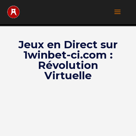
Jeux en Direct sur
1winbet-ci.com :
Révolution
Virtuelle