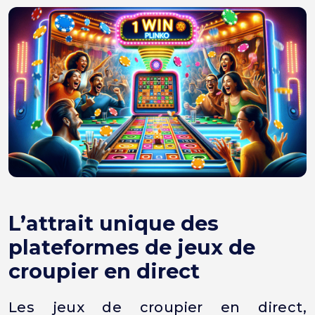
L’attrait unique des
plateformes de jeux de
croupier en direct
Les jeux de croupier en direct,